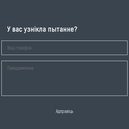
У вас узнікла пытанне?
Адправіць