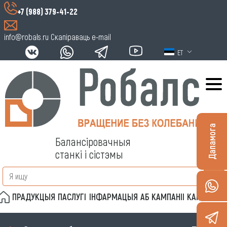
+7 (988) 379-41-22
info@robals.ru
Скапіраваць e-mail
ET
Дапамога
Балансіровачныя
станкі і сістэмы
ПРАДУКЦЫЯ
ПАСЛУГІ
ІНФАРМАЦЫЯ
АБ КАМПАНІІ
КАНТАКТЫ