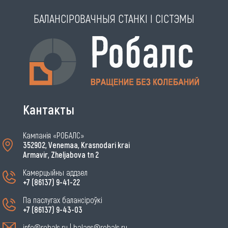
БАЛАНСІРОВАЧНЫЯ СТАНКІ І СІСТЭМЫ
Кантакты
Кампанія «РОБАЛС»
352902, Venemaa, Krasnodari krai
Armavir, Zheljabova tn 2
Камерцыйны аддзел
+7 (86137) 9-41-22
Па паслугах балансіроўкі
+7 (86137) 9-43-03
info@robals.ru
|
balans@robals.ru