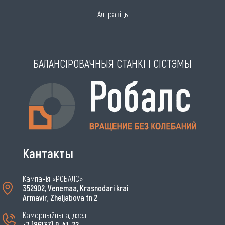
Адправіць
БАЛАНСІРОВАЧНЫЯ СТАНКІ І СІСТЭМЫ
Кантакты
Кампанія «РОБАЛС»
352902, Venemaa, Krasnodari krai
Armavir, Zheljabova tn 2
Камерцыйны аддзел
+7 (86137) 9-41-22