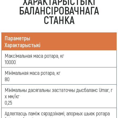
ХАРАКТАРЫСТЫКІ
БАЛАНСІРОВАЧНАГА
СТАНКА
Параметры
Характарыстыкі
Максімальная маса ротара, кг
10000
Мінімальная маса ротара, кг
80
Мінімальны дасягальны застаточны дысбаланс Umar, г
х мм/кг
0,25
Адлегласць паміж сярэдзінамі, апорных шыек ротара