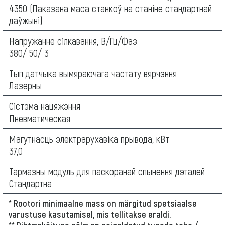
4350 (Паказана маса станкоў на станіне стандартнай
даўжыні)
Напружанне сілкавання, В/Гц/Фаз
380/ 50/ 3
Тып датчыка вымяраючага частату вярчэння
Лазерны
Сістэма нацяжэння
Пневматическая
Магутнасць электрарухавіка прывода, кВт
37,0
Тармазны модуль для паскоранай спынення дэталей
Стандартна
* Rootori minimaalne mass on märgitud spetsiaalse
varustuse kasutamisel, mis tellitakse eraldi.