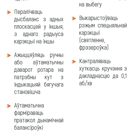
на выбегу
Пералічваць
Выкарыстоўваць
дысбаланс з адных
рэжым спецыяльнай
плоскасцей у іншыя,
карэкцыі
з аднаго радыуса
(святленне,
карэкцыі на іншы
фрэзероўка)
Ажыццяўляць ручны
Кантраляваць
або аўтаматычны
хуткасць кручэння з
даварот ротара на
дакладнасцю да 0,1
патрэбны кут з
аб/хв
індыкацыяй бягучага
становішча
Аўтаматычна
фарміраваць
пратакол дынамічнай
балансіроўкі