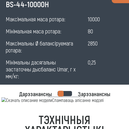
Horizontal
BS-44-10000H
balancing
Максімальная маса ротара:
10000
machine
Мінімальная маса ротара:
80
for
rotors
Максімальны Ø балансіруемага
2850
ротара:
Мінімальны дасягальны
0,25
застаточны дысбаланс Umar, г х
мм/кг:
Дарэзанансны
Зарэзанансны
Спампаваць апісанне мадэлі
ТЭХНІЧНЫЯ