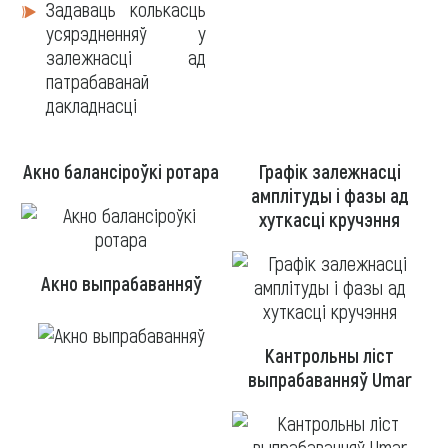
Задаваць колькасць
усярэдненняў у
залежнасці ад
патрабаванай
дакладнасці
Акно балансіроўкі ротара
Графік залежнасці
амплітуды і фазы ад
хуткасці кручэння
Акно выпрабаванняў
Кантрольны ліст
выпрабаванняў Umar