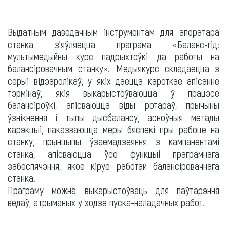
Выдатным даведачным інструментам для аператара
станка з'яўляецца праграма «Баланс-гід:
мультымедыйны курс падрыхтоўкі да работы на
балансіровачным станку». Медыякурс складаецца з
серыі відэаролікаў, у якіх даецца кароткае апісанне
тэрмінаў, якія выкарыстоўваюцца ў працэсе
балансіроўкі, апісваюцца віды ротараў, прычыны
ўзнікнення і тыпы дысбалансу, асноўныя метады
карэкцыі, паказваюцца меры бяспекі пры рабоце на
станку, прынцыпы ўзаемадзеяння з кампанентамі
станка, апісваюцца ўсе функцыі праграмнага
забеспячэння, якое кіруе работай балансіровачнага
станка.
Праграму можна выкарыстоўваць для паўтарэння
ведаў, атрыманых у ходзе пуска-наладачных работ.