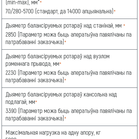
(min-max), мм*
*
70/280-5700 (стандарт, да 14000 апцыянальна)
*
Дыяметр балансіруемых ротараў над станінай, мм
*
2850 (Параметр можа быць аператыўна павялічаны па
патрабаванні заказчыка)
*
Дыяметр балансіруемых ротараў над вузлом
рэменнага прывода, мм
*
2230 (Параметр можа быць аператыўна павялічаны па
патрабаванні заказчыка)
*
Дыяметр балансіруемых ротараў кансольна над
подлагай, мм
*
3390 (Параметр можа быць аператыўна павялічаны па
патрабаванні заказчыка)
*
Максімальная нагрузка на адну апору, кг