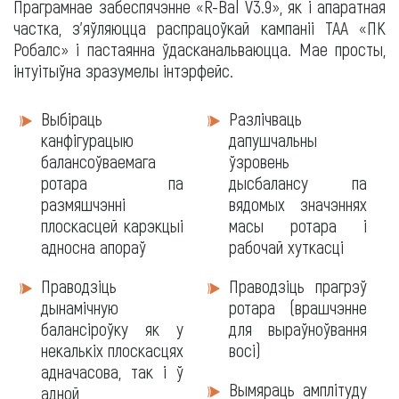
Праграмнае забеспячэнне «R-Bal V3.9», як і апаратная
частка, з'яўляюцца распрацоўкай кампаніі ТАА «ПК
Робалс» і пастаянна ўдасканальваюцца. Мае просты,
інтуітыўна зразумелы інтэрфейс.
Праграмнае
Выбіраць
Разлічваць
забеспячэнне
канфігурацыю
дапушчальны
балансоўваемага
ўзровень
ротара па
дысбалансу па
размяшчэнні
вядомых значэннях
плоскасцей карэкцыі
масы ротара і
адносна апораў
рабочай хуткасці
Праводзіць
Праводзіць прагрэў
дынамічную
ротара (врашчэнне
балансіроўку як у
для выраўноўвання
некалькіх плоскасцях
восі)
адначасова, так і ў
Вымяраць амплітуду
адной