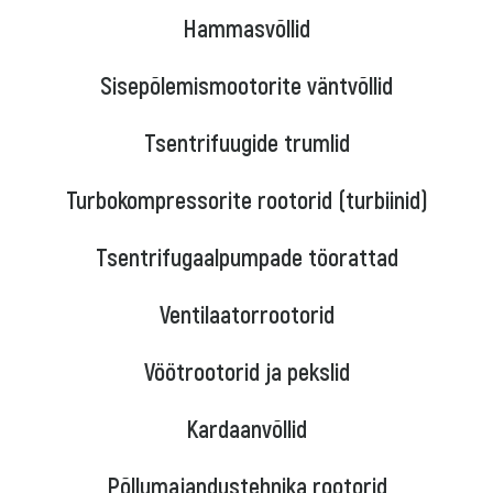
Hammasvõllid
Sisepõlemismootorite väntvõllid
Tsentrifuugide trumlid
Turbokompressorite rootorid (turbiinid)
Tsentrifugaalpumpade töorattad
Ventilaatorrootorid
Vöötrootorid ja pekslid
Kardaanvõllid
Põllumajandustehnika rootorid