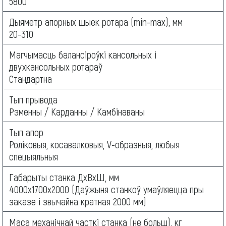
5800
Дыяметр апорных шыек ротара (min-max), мм
20-310
Магчымасць балансіроўкі кансольных і
двухкансольных ротараў
Стандартна
Тып прывода
Рэменны / Карданны / Камбінаваны
Тып апор
Роліковыя, косавалковыя, V-образныя, любыя
спецыяльныя
Габарыты станка ДхВхШ, мм
4000х1700х2000 (Даўжыня станкоў умаўляецца пры
заказе і звычайна кратная 2000 мм)
Маса механічнай часткі станка (не больш), кг