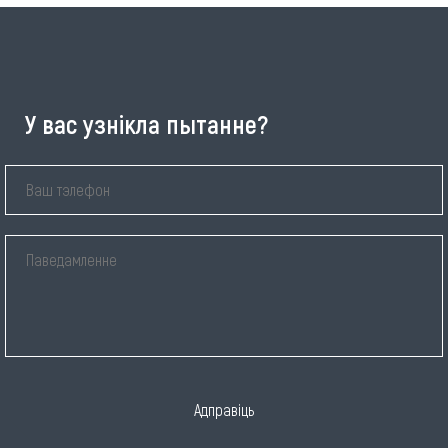
У вас узнікла пытанне?
Адправіць