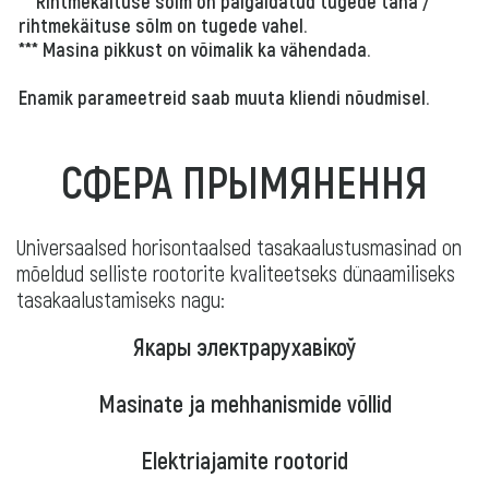
** Rihtmekäituse sõlm on paigaldatud tugede taha /
rihtmekäituse sõlm on tugede vahel.
*** Masina pikkust on võimalik ka vähendada.
Enamik parameetreid saab muuta kliendi nõudmisel.
СФЕРА ПРЫМЯНЕННЯ
Universaalsed horisontaalsed tasakaalustusmasinad on
mõeldud selliste rootorite kvaliteetseks dünaamiliseks
tasakaalustamiseks nagu:
Якары электрарухавікоў
Masinate ja mehhanismide võllid
Elektriajamite rootorid