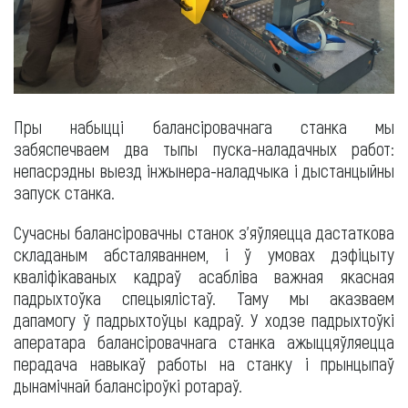
Пры набыцці балансіровачнага станка мы
забяспечваем два тыпы пуска-наладачных работ:
непасрэдны выезд інжынера-наладчыка і дыстанцыйны
запуск станка.
Сучасны балансіровачны станок з'яўляецца дастаткова
складаным абсталяваннем, і ў умовах дэфіцыту
кваліфікаваных кадраў асабліва важная якасная
падрыхтоўка спецыялістаў. Таму мы аказваем
дапамогу ў падрыхтоўцы кадраў. У ходзе падрыхтоўкі
аператара балансіровачнага станка ажыццяўляецца
перадача навыкаў работы на станку і прынцыпаў
дынамічнай балансіроўкі ротараў.