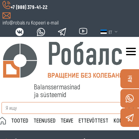
+7 (988) 379-41-22
info@robals.ru
Kopeeri e-mail
ET
Abi
Balanssermasinad
ja süsteemid
TOOTED
TEENUSED
TEAVE
ETTEVÕTTEST
KONTAKTID