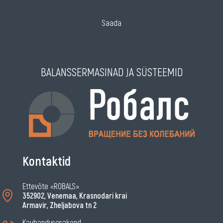
Saada
BALANSSERMASINAD JA SÜSTEEMID
Kontaktid
Ettevõte «ROBALS»
352902, Venemaa, Krasnodari krai
Armavir, Zheljabova tn 2
Kaubandusosakond