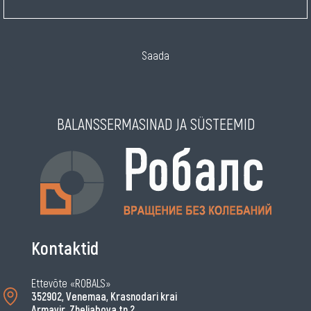
Saada
BALANSSERMASINAD JA SÜSTEEMID
Kontaktid
Ettevõte «ROBALS»
352902, Venemaa, Krasnodari krai
Armavir, Zheljabova tn 2