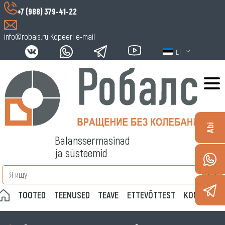
+7 (988) 379-41-22
info@robals.ru
Kopeeri e-mail
ET
Abi
Balanssermasinad
ja süsteemid
TOOTED
TEENUSED
TEAVE
ETTEVÕTTEST
KONTAKTID