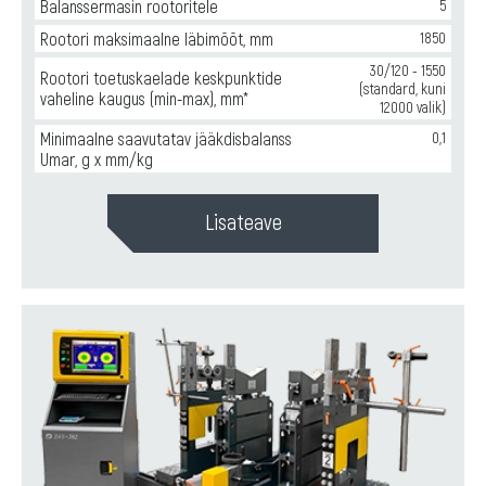
Balanssermasin rootoritele
5
Rootori maksimaalne läbimõõt, mm
1850
30/120 - 1550
Rootori toetuskaelade keskpunktide
(standard, kuni
vaheline kaugus (min-max), mm*
12000 valik)
Minimaalne saavutatav jääkdisbalanss
0,1
Umar, g x mm/kg
Lisateave