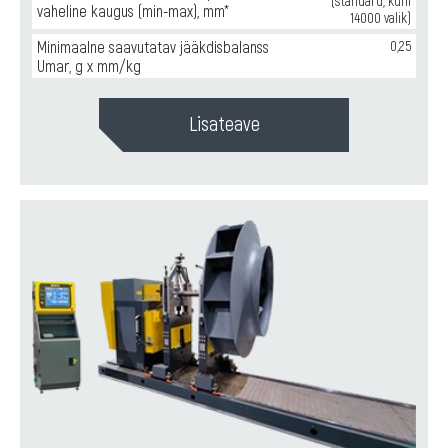
(standard, kuni
vaheline kaugus (min-max), mm*
14000 valik)
Minimaalne saavutatav jääkdisbalanss
0,25
Umar, g x mm/kg
Lisateave