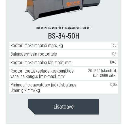
для
Горизонтальные
ремонта
балансировочные
и
станки
производства
для
насосного
ремонта
оборудования
,
BALANSSERMASIN PÕLLUMAJANDUSTEHNIKALE
и
BS-34-50H
Горизонтальные
производства
балансировочные
карданных
станки
Rootori maksimaalne mass, kg
60
валов
для
Balanssermasin rootoritele
0,2
ремонта
и
Rootori maksimaalne läbimõõt, mm
1040
производства
Rootori toetuskaelade keskpunktide
20-1260 (standard,
крыльчаток
kuni 2600 valik)
vaheline kaugus (min-max), mm*
вентиляторов
,
Горизонтальные
Minimaalne saavutatav jääkdisbalanss
0,05
балансировочные
Umar, g x mm/kg
станки
для
ремонта
Lisateave
и
производства
сельхозтехники
и