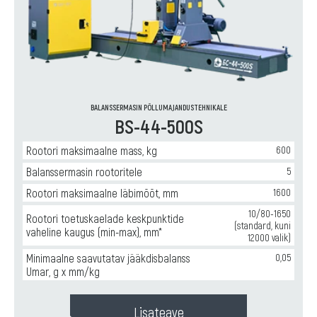
BALANSSERMASIN PÕLLUMAJANDUSTEHNIKALE
BS-44-500S
Rootori maksimaalne mass, kg
600
Balanssermasin rootoritele
5
Rootori maksimaalne läbimõõt, mm
1600
10/80-1650
Rootori toetuskaelade keskpunktide
(standard, kuni
vaheline kaugus (min-max), mm*
12000 valik)
Minimaalne saavutatav jääkdisbalanss
0,05
Umar, g x mm/kg
Lisateave