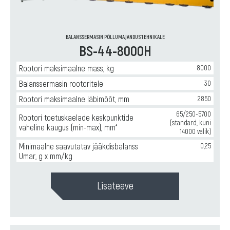
BALANSSERMASIN PÕLLUMAJANDUSTEHNIKALE
BS-44-8000H
Rootori maksimaalne mass, kg
8000
Balanssermasin rootoritele
30
Rootori maksimaalne läbimõõt, mm
2850
65/250-5700
Rootori toetuskaelade keskpunktide
(standard, kuni
vaheline kaugus (min-max), mm*
14000 valik)
Minimaalne saavutatav jääkdisbalanss
0,25
Umar, g x mm/kg
Lisateave