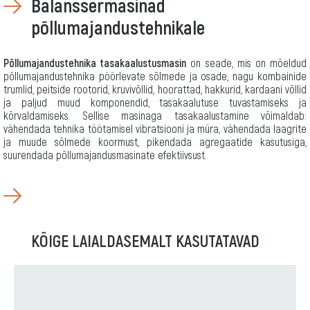
Balanssermasinad
põllumajandustehnikale
Põllumajandustehnika tasakaalustusmasin
on seade, mis on mõeldud
Для
põllumajandustehnika pöörlevate sõlmede ja osade, nagu kombainide
задач:
trumlid, peitside rootorid, kruvivõllid, hoorattad, hakkurid, kardaani võllid
Kuivatusdrumli
ja paljud muud komponendid, tasakaalutuse tuvastamiseks ja
tasakaalustamine
kõrvaldamiseks. Sellise masinaga tasakaalustamine võimaldab:
Для
vähendada tehnika töötamisel vibratsiooni ja müra, vähendada laagrite
деталей:
ja muude sõlmede koormust, pikendada agregaatide kasutusiga,
Purustite
suurendada põllumajandusmasinate efektiivsust.
tasakaalustusmasin
Hakkurite
tasakaalustusmasin
Kombaini hakkuri
tasakaalustusmasin
Hakkuri
tasakaalustusmasin
KÕIGE LAIALDASEMALT KASUTATAVAD
Vinttranspordi
tasakaalustusmasin
Kuivati
tasakaalustusmasin