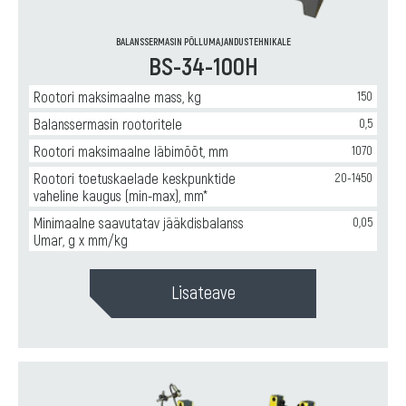
BALANSSERMASIN PÕLLUMAJANDUSTEHNIKALE
BS-34-100H
Rootori maksimaalne mass, kg
150
Balanssermasin rootoritele
0,5
Rootori maksimaalne läbimõõt, mm
1070
Rootori toetuskaelade keskpunktide
20-1450
vaheline kaugus (min-max), mm*
Minimaalne saavutatav jääkdisbalanss
0,05
Umar, g x mm/kg
Lisateave