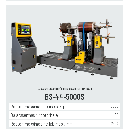
BALANSSERMASIN PÕLLUMAJANDUSTEHNIKALE
BS-44-5000S
Rootori maksimaalne mass, kg
6000
Balanssermasin rootoritele
30
Rootori maksimaalne läbimõõt, mm
2250