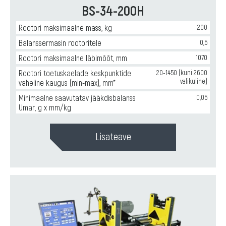
BS-34-200H
Rootori maksimaalne mass, kg
200
Balanssermasin rootoritele
0,5
Rootori maksimaalne läbimõõt, mm
1070
Rootori toetuskaelade keskpunktide
20-1450 (kuni 2600
valikuline)
vaheline kaugus (min-max), mm*
Minimaalne saavutatav jääkdisbalanss
0,05
Umar, g x mm/kg
Lisateave