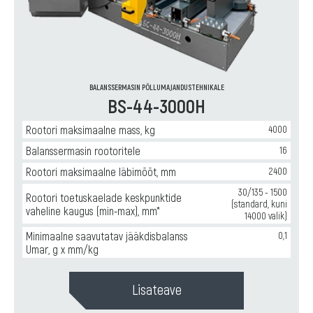
BALANSSERMASIN PÕLLUMAJANDUSTEHNIKALE
BS-44-3000H
Rootori maksimaalne mass, kg
4000
Balanssermasin rootoritele
16
Rootori maksimaalne läbimõõt, mm
2400
30/135 - 1500
Rootori toetuskaelade keskpunktide
(standard, kuni
vaheline kaugus (min-max), mm*
14000 valik)
Minimaalne saavutatav jääkdisbalanss
0,1
Umar, g x mm/kg
Lisateave