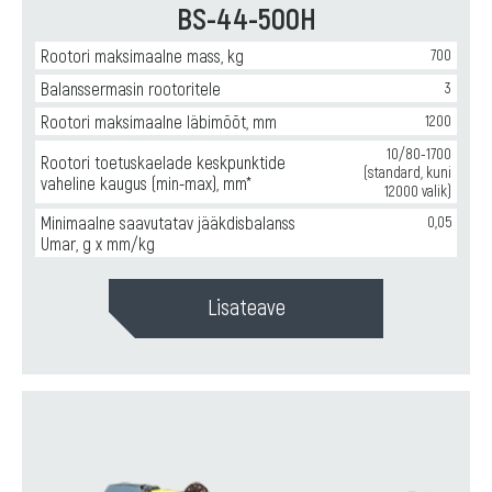
BS-44-500H
станки
для
ремонта
Rootori maksimaalne mass, kg
700
и
Balanssermasin rootoritele
3
производства
насосного
Rootori maksimaalne läbimõõt, mm
1200
оборудования
,
10/80-1700
Горизонтальные
Rootori toetuskaelade keskpunktide
(standard, kuni
балансировочные
vaheline kaugus (min-max), mm*
12000 valik)
станки
для
Minimaalne saavutatav jääkdisbalanss
0,05
ремонта
Umar, g x mm/kg
и
производства
Lisateave
крыльчаток
вентиляторов
,
Горизонтальные
балансировочные
станки
Категории:
для
Универсальные
ремонта
горизонтальные
и
балансировочные
производства
станки
,
сельхозтехники