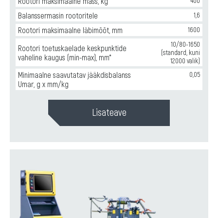
Rootori maksimaalne mass, kg
400
Balanssermasin rootoritele
1,6
Rootori maksimaalne läbimõõt, mm
1600
10/80-1650
Rootori toetuskaelade keskpunktide
(standard, kuni
vaheline kaugus (min-max), mm*
12000 valik)
Minimaalne saavutatav jääkdisbalanss
0,05
Umar, g x mm/kg
Lisateave