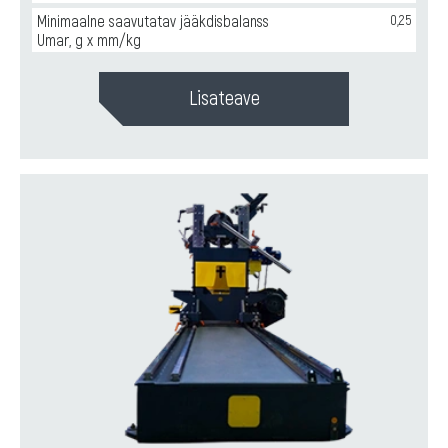
Minimaalne saavutatav jääkdisbalanss
0,25
Umar, g x mm/kg
Lisateave