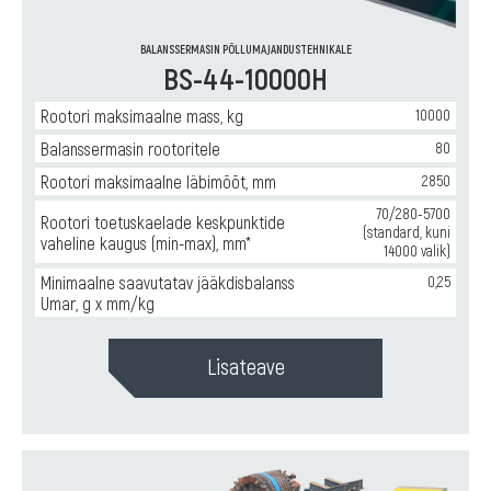
BALANSSERMASIN PÕLLUMAJANDUSTEHNIKALE
BS-44-10000H
Rootori maksimaalne mass, kg
10000
Balanssermasin rootoritele
80
Rootori maksimaalne läbimõõt, mm
2850
70/280-5700
Rootori toetuskaelade keskpunktide
(standard, kuni
vaheline kaugus (min-max), mm*
14000 valik)
Minimaalne saavutatav jääkdisbalanss
0,25
Umar, g x mm/kg
Lisateave