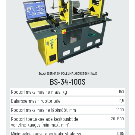
BALANSSERMASIN PÕLLUMAJANDUSTEHNIKALE
BS-34-100S
Rootori maksimaalne mass, kg
150
Balanssermasin rootoritele
0,5
Rootori maksimaalne läbimõõt, mm
1000
Rootori toetuskaelade keskpunktide
20-1400
vaheline kaugus (min-max), mm*
Minimaalne saavutatav jääkdisbalanss
0,05