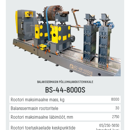
BALANSSERMASIN PÕLLUMAJANDUSTEHNIKALE
BS-44-8000S
Rootori maksimaalne mass, kg
8000
Balanssermasin rootoritele
30
Rootori maksimaalne läbimõõt, mm
2750
65/250-5650
Rootori toetuskaelade keskpunktide