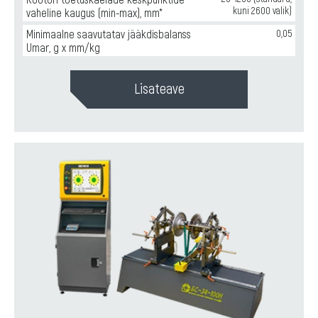
kuni 2600 valik)
vaheline kaugus (min-max), mm*
Minimaalne saavutatav jääkdisbalanss
0,05
Umar, g x mm/kg
Lisateave