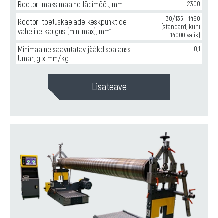
Rootori maksimaalne läbimõõt, mm
2300
30/135 - 1480
Rootori toetuskaelade keskpunktide
(standard, kuni
vaheline kaugus (min-max), mm*
14000 valik)
Minimaalne saavutatav jääkdisbalanss
0,1
Umar, g x mm/kg
Lisateave