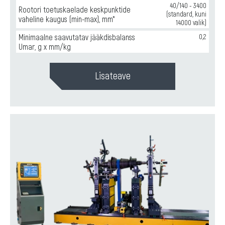
40/140 - 3400
Rootori toetuskaelade keskpunktide
(standard, kuni
vaheline kaugus (min-max), mm*
14000 valik)
Minimaalne saavutatav jääkdisbalanss
0,2
Umar, g x mm/kg
Lisateave