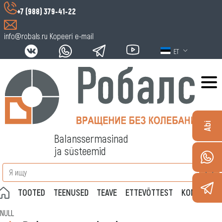
+7 (988) 379-41-22
info@robals.ru
Kopeeri e-mail
ET
Abi
Balanssermasinad
ja süsteemid
TOOTED
TEENUSED
TEAVE
ETTEVÕTTEST
KONTAKTID
NULL