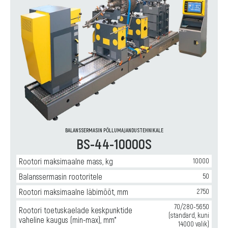
BALANSSERMASIN PÕLLUMAJANDUSTEHNIKALE
BS-44-10000S
Rootori maksimaalne mass, kg
10000
Balanssermasin rootoritele
50
Rootori maksimaalne läbimõõt, mm
2750
70/280-5650
Rootori toetuskaelade keskpunktide
(standard, kuni
vaheline kaugus (min-max), mm*
14000 valik)