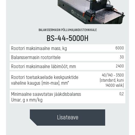
BALANSSERMASIN PÕLLUMAJANDUSTEHNIKALE
BS-44-5000H
Rootori maksimaalne mass, kg
6000
Balanssermasin rootoritele
30
Rootori maksimaalne läbimõõt, mm
2400
40/140 - 3500
Rootori toetuskaelade keskpunktide
(standard, kuni
vaheline kaugus (min-max), mm*
14000 valik)
Minimaalne saavutatav jääkdisbalanss
0,2
Umar, g x mm/kg
Lisateave