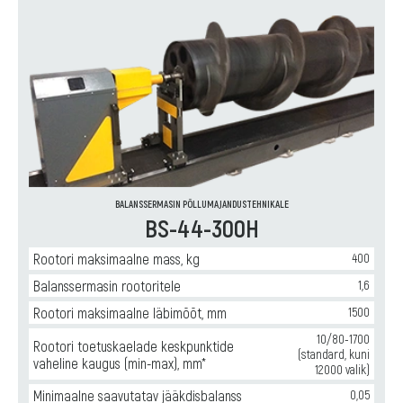
BALANSSERMASIN PÕLLUMAJANDUSTEHNIKALE
BS-44-300H
Rootori maksimaalne mass, kg
400
Balanssermasin rootoritele
1,6
Rootori maksimaalne läbimõõt, mm
1500
10/80-1700
Rootori toetuskaelade keskpunktide
(standard, kuni
vaheline kaugus (min-max), mm*
12000 valik)
Minimaalne saavutatav jääkdisbalanss
0,05