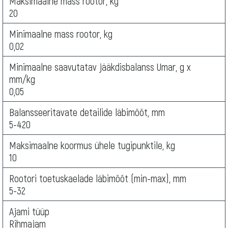
Maksimaalne mass rootor, kg
20
Minimaalne mass rootor, kg
0,02
Minimaalne saavutatav jääkdisbalanss Umar, g x
mm/kg
0,05
Balansseeritavate detailide läbimõõt, mm
5-420
Maksimaalne koormus ühele tugipunktile, kg
10
Rootori toetuskaelade läbimõõt (min-max), mm
5-32
Ajami tüüp
Rihmajam