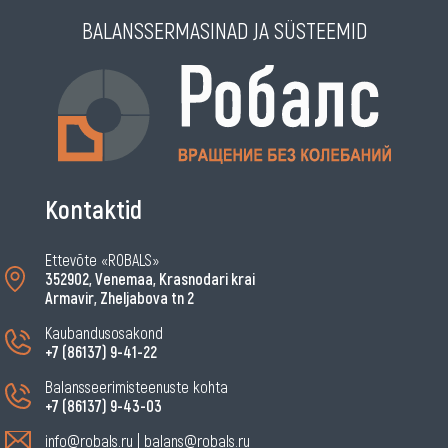
BALANSSERMASINAD JA SÜSTEEMID
Kontaktid
Ettevõte «ROBALS»
352902, Venemaa, Krasnodari krai
Armavir, Zheljabova tn 2
Kaubandusosakond
+7 (86137) 9-41-22
Balansseerimisteenuste kohta
+7 (86137) 9-43-03
info@robals.ru
|
balans@robals.ru