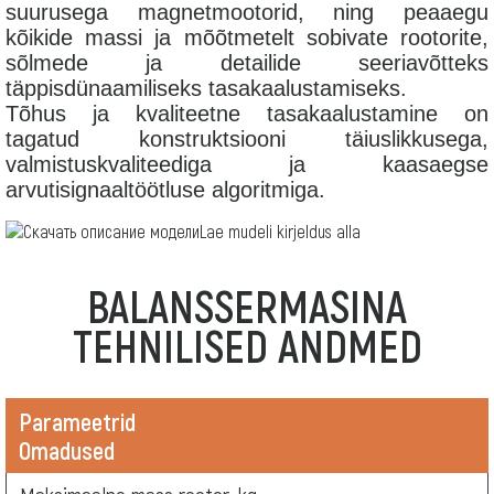
suurusega magnetmootorid, ning peaaegu
kõikide massi ja mõõtmetelt sobivate rootorite,
sõlmede ja detailide seeriavõtteks
täppisdünaamiliseks tasakaalustamiseks.
Tõhus ja kvaliteetne tasakaalustamine on
tagatud konstruktsiooni täiuslikkusega,
valmistuskvaliteediga ja kaasaegse
arvutisignaaltöötluse algoritmiga.
Lae mudeli kirjeldus alla
BALANSSERMASINA
TEHNILISED ANDMED
Parameetrid
Omadused