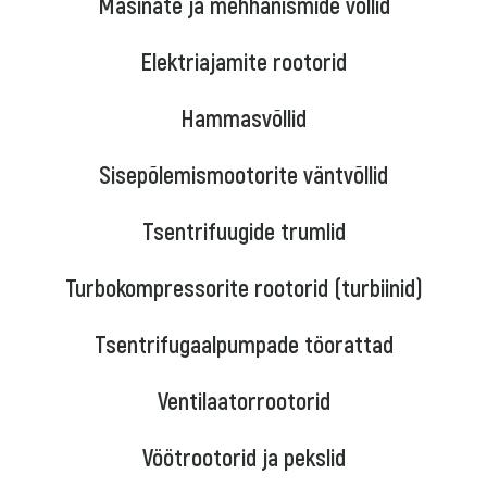
Masinate ja mehhanismide võllid
Elektriajamite rootorid
Hammasvõllid
Sisepõlemismootorite väntvõllid
Tsentrifuugide trumlid
Turbokompressorite rootorid (turbiinid)
Tsentrifugaalpumpade töorattad
Ventilaatorrootorid
Vöötrootorid ja pekslid