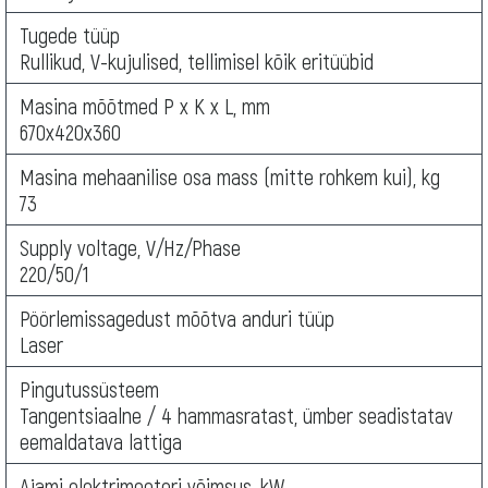
Tugede tüüp
Rullikud, V-kujulised, tellimisel kõik eritüübid
Masina mõõtmed P x K x L, mm
670х420х360
Masina mehaanilise osa mass (mitte rohkem kui), kg
73
Supply voltage, V/Hz/Phase
220/50/1
Pöörlemissagedust mõõtva anduri tüüp
Laser
Pingutussüsteem
Tangentsiaalne / 4 hammasratast, ümber seadistatav
eemaldatava lattiga
Ajami elektrimootori võimsus, kW