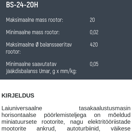
Horizontal
BS-24-20H
balancing
Maksimaalne mass rootor:
20
machine
Minimaalne mass rootor:
0,02
for
rotors
Maksimaalne Ø balansseeritav
420
rootor:
Minimaalne saavutatav
0,05
jääkdisbalanss Umar, g x mm/kg:
KIRJELDUS
Laiuniversaalne tasakaalustusmasin
horisontaalse pöörlemisteljega on mõeldud
miniatuursete rootorite, nagu elektritööriistade
mootorite ankrud, autoturbiinid, väikese