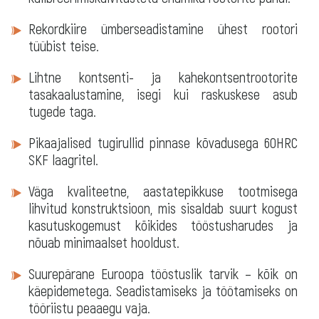
Rekordkiire ümberseadistamine ühest rootori
tüübist teise.
Lihtne kontsenti- ja kahekontsentrootorite
tasakaalustamine, isegi kui raskuskese asub
tugede taga.
Pikaajalised tugirullid pinnase kõvadusega 60HRC
SKF laagritel.
Väga kvaliteetne, aastatepikkuse tootmisega
lihvitud konstruktsioon, mis sisaldab suurt kogust
kasutuskogemust kõikides tööstusharudes ja
nõuab minimaalset hooldust.
Suurepärane Euroopa tööstuslik tarvik – kõik on
käepidemetega. Seadistamiseks ja töötamiseks on
tööriistu peaaegu vaja.