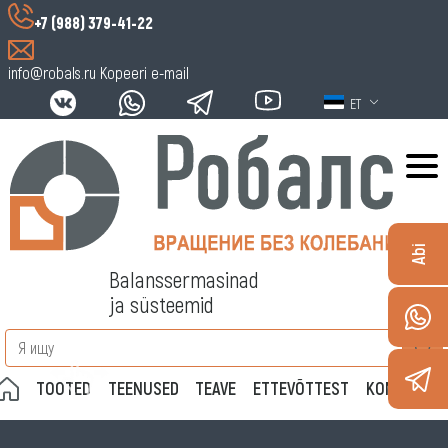
+7 (988) 379-41-22
info@robals.ru
Kopeeri e-mail
ET
Abi
Balanssermasinad
ja süsteemid
TOOTED
TEENUSED
TEAVE
ETTEVÕTTEST
KONTAKTID