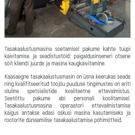
Tasakaalustusmasina soetamisel pakume kahte tüüpi
käivitamise ja seadistustöid: paigaldusinseneri otsene
sõit kliendi juurde ja masina kaugkäivitamine.
Kaasaegne tasakaalustusmasin on üsna keerukas seade
ning kvalifitseeritud tööjõu puuduse tingimustes on eriti
oluline spetsialistide kvaliteetne ettevalmistus.
Seetõttu pakume abi personali koolitamisel.
Tasakaalustusmasina operaatori ettevalmistamise
käigus antakse edasi oskusi masina kasutamiseks ja
rootorite dünaamilise tasakaalustamise põhimõtteid.