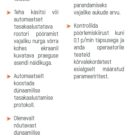
parandamiseks
Teha käsitsi või
vajalike aukude arvu.
automaatset
Kontrollida
tasakaalustatava
pöörlemiskiirust kuni
rootori pööramist
0,1 p/min täpsusega ja
vajaliku nurga võrra
anda operaatorile
kohes ekraanil
teateid
kuvatava praeguse
kõrvalekordetest
asendi näidikuga.
esialgselt määratud
Automaatselt
parameetritest.
koostada
dünaamilise
tasakaalustamise
protokoll.
Olenevalt
nõutavast
dünaamilise