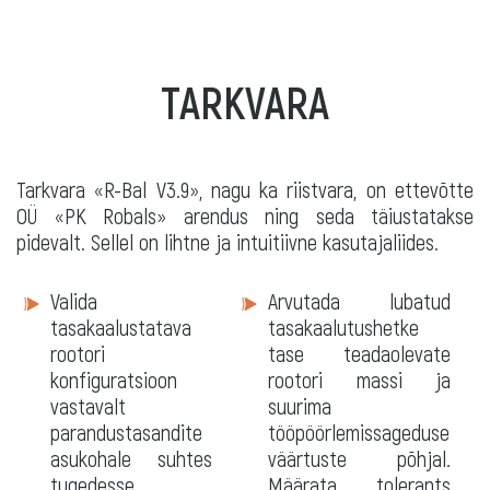
TARKVARA
Tarkvara «R-Bal V3.9», nagu ka riistvara, on ettevõtte
OÜ «PK Robals» arendus ning seda täiustatakse
pidevalt. Sellel on lihtne ja intuitiivne kasutajaliides.
Tarkvara
Valida
Arvutada lubatud
tasakaalustatava
tasakaalutushetke
rootori
tase teadaolevate
konfiguratsioon
rootori massi ja
vastavalt
suurima
parandustasandite
tööpöörlemissageduse
asukohale suhtes
väärtuste põhjal.
tugedesse
Määrata tolerants