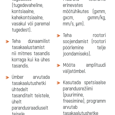
(tugedevaheline,
erinevates
kontsiaalne,
mõõtühikutes (gxmm,
kahekontsiaalne,
gxcm, gxmm/kg,
vasakul või paremal
mm/s, µm).
tugedest).
Teha rootori
Teha dünaamilist
soojendamist (rootori
tasakaalustamist
pöörlemine telje
nii mitmes tasandis
joondamiseks).
korraga kui ka ühes
Mõõta amplituudi
tasandis.
väljatõmbel.
Ümber arvutada
Kasutada spetsiaalse
tasakaalutushetki
parandusrežiimi
ühtedelt
(puurimine,
tasanditelt teistele,
freesimine), programm
ühelt
arvutab
parandusraadiuselt
tasakaalutushetke
teisele.