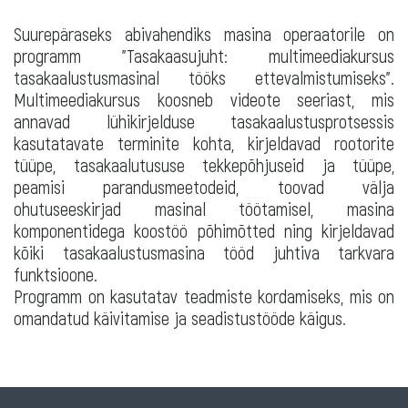
Suurepäraseks abivahendiks masina operaatorile on
programm "Tasakaasujuht: multimeediakursus
tasakaalustusmasinal tööks ettevalmistumiseks".
Multimeediakursus koosneb videote seeriast, mis
annavad lühikirjelduse tasakaalustusprotsessis
kasutatavate terminite kohta, kirjeldavad rootorite
tüüpe, tasakaalutususe tekkepõhjuseid ja tüüpe,
peamisi parandusmeetodeid, toovad välja
ohutuseeskirjad masinal töötamisel, masina
komponentidega koostöö põhimõtted ning kirjeldavad
kõiki tasakaalustusmasina tööd juhtiva tarkvara
funktsioone.
Programm on kasutatav teadmiste kordamiseks, mis on
omandatud käivitamise ja seadistustööde käigus.