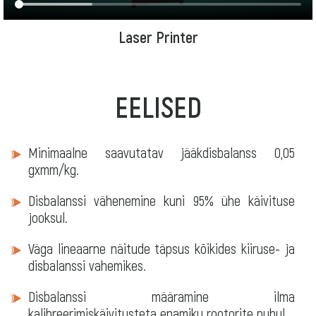
Laser Printer
EELISED
Minimaalne saavutatav jääkdisbalanss 0,05
gxmm/kg.
Disbalanssi vähenemine kuni 95% ühe käivituse
jooksul.
Väga lineaarne näitude täpsus kõikides kiiruse- ja
disbalanssi vahemikes.
Disbalanssi määramine ilma
kalibreerimiskäivitusteta enamiku rootorite puhul.