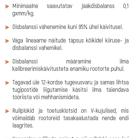
Minimaalne saavutatav jääkdisbalanss 0,1
gxmm/kg.
Disbalanssi vähenemine kuni 95% ühel käivitusel.
Väga lineaarne näitude täpsus kõikidel kiiruse- ja
disbalanssi vahemikel.
Disbalanssi määramine ilma
kalibreerimiskäivitusteta enamiku rootorte puhul.
Tagavad üle 12-kordse tugevusvaru ja samas lihtsa
tugipostide liigutamise käsitsi ilma täiendava
tööriista või mehhanismideta.
Rullplokid ja toetusklotsid on V-kujulised, mis
võimaldab rootoreid tasakaalustada nende endi
laagrites.