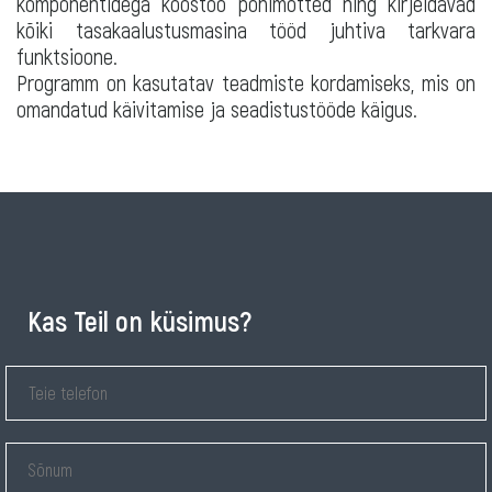
komponentidega koostöö põhimõtted ning kirjeldavad
kõiki tasakaalustusmasina tööd juhtiva tarkvara
funktsioone.
Programm on kasutatav teadmiste kordamiseks, mis on
omandatud käivitamise ja seadistustööde käigus.
Kas Teil on küsimus?