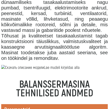
dünaamiliseks tasakaalustamiseks nagu
pumbad, tsentrifuugid, elektrimootorite ankrud,
peenestid, kersad, turbiinid, ventilaatorid,
masinate võllid, lihvketasud, ning peaaegu
kõikvõimalikke rootoreid, sõlmi ja detaile, mis
vastavad massi ja gabariitide poolest nõuetele.
Tõhusat ja kvaliteetset tasakaalustamist tagab
konstruktsiooni täiuslikkus, valmistuskvaliteet ja
kaasaegne arvutisignaalitöötluse algoritm.
Masinat toodetakse juba aastaid seeriana, see
on töökindel ja remonditav.
Lae mudeli kirjeldus alla
BALANSSERMASINA
TEHNILISED ANDMED