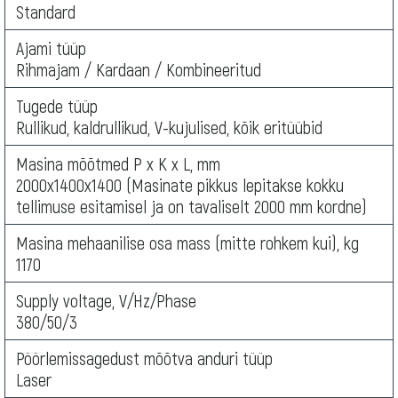
Standard
Ajami tüüp
Rihmajam / Kardaan / Kombineeritud
Tugede tüüp
Rullikud, kaldrullikud, V-kujulised, kõik eritüübid
Masina mõõtmed P x K x L, mm
2000х1400х1400 (Masinate pikkus lepitakse kokku
tellimuse esitamisel ja on tavaliselt 2000 mm kordne)
Masina mehaanilise osa mass (mitte rohkem kui), kg
1170
Supply voltage, V/Hz/Phase
380/50/3
Pöörlemissagedust mõõtva anduri tüüp
Laser