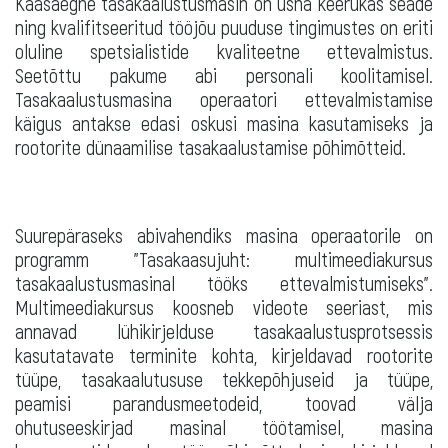
Kaasaegne tasakaalustusmasin on üsna keerukas seade
ning kvalifitseeritud tööjõu puuduse tingimustes on eriti
oluline spetsialistide kvaliteetne ettevalmistus.
Seetõttu pakume abi personali koolitamisel.
Tasakaalustusmasina operaatori ettevalmistamise
käigus antakse edasi oskusi masina kasutamiseks ja
rootorite dünaamilise tasakaalustamise põhimõtteid.
Suurepäraseks abivahendiks masina operaatorile on
programm "Tasakaasujuht: multimeediakursus
tasakaalustusmasinal tööks ettevalmistumiseks".
Multimeediakursus koosneb videote seeriast, mis
annavad lühikirjelduse tasakaalustusprotsessis
kasutatavate terminite kohta, kirjeldavad rootorite
tüüpe, tasakaalutususe tekkepõhjuseid ja tüüpe,
peamisi parandusmeetodeid, toovad välja
ohutuseeskirjad masinal töötamisel, masina