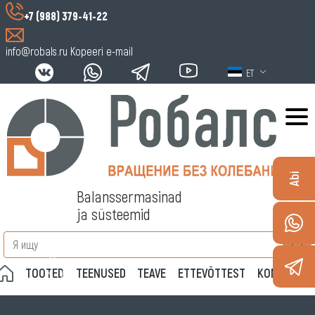
+7 (988) 379-41-22
info@robals.ru
Kopeeri e-mail
ET
Abi
Balanssermasinad
ja süsteemid
TOOTED
TEENUSED
TEAVE
ETTEVÕTTEST
KONTAKTID