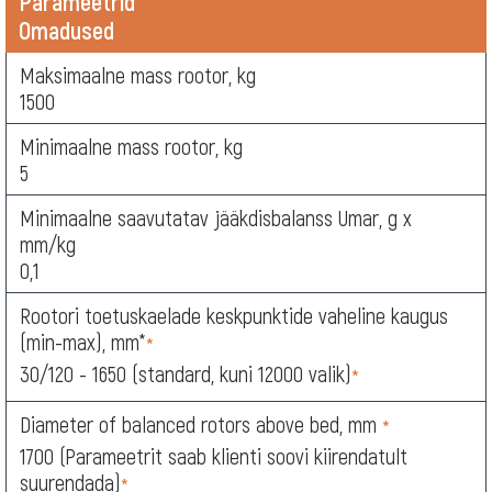
Parameetrid
Omadused
Maksimaalne mass rootor, kg
1500
Minimaalne mass rootor, kg
5
Minimaalne saavutatav jääkdisbalanss Umar, g x
mm/kg
0,1
Rootori toetuskaelade keskpunktide vaheline kaugus
(min-max), mm*
*
30/120 - 1650 (standard, kuni 12000 valik)
*
Diameter of balanced rotors above bed, mm
*
1700 (Parameetrit saab klienti soovi kiirendatult
suurendada)
*