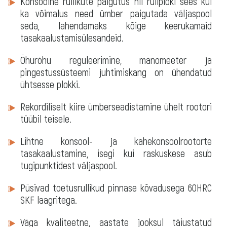
Konsoolne rullikute paigutus nii rullploki sees kui
ka võimalus need ümber paigutada väljaspool
seda, lahendamaks kõige keerukamaid
tasakaalustamisülesandeid.
Õhurõhu reguleerimine, manomeeter ja
pingestussüsteemi juhtimiskang on ühendatud
ühtsesse plokki.
Rekordiliselt kiire ümberseadistamine ühelt rootori
tüübil teisele.
Lihtne konsool- ja kahekonsoolrootorte
tasakaalustamine, isegi kui raskuskese asub
tugipunktidest väljaspool.
Püsivad toetusrullikud pinnase kõvadusega 60HRC
SKF laagritega.
Väga kvaliteetne, aastate jooksul täiustatud