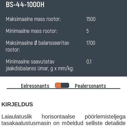
Horizontal
BS-44-1000H
balancing
Maksimaalne mass rootor:
1500
machine
Minimaalne mass rootor:
5
for
rotors
Maksimaalne Ø balansseeritav
1700
rootor:
Minimaalne saavutatav
0,1
jääkdisbalanss Umar, g x mm/kg:
Eelresonants
Pealersonants
KIRJELDUS
Laiaulatuslik horisontaalse pöörlemisteljega
tasakaalustusmasin on mõeldud selliste detailide