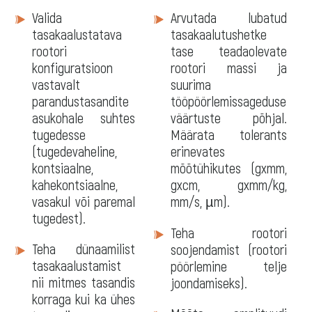
Tarkvara
Valida
Arvutada lubatud
tasakaalustatava
tasakaalutushetke
rootori
tase teadaolevate
konfiguratsioon
rootori massi ja
vastavalt
suurima
parandustasandite
tööpöörlemissageduse
asukohale suhtes
väärtuste põhjal.
tugedesse
Määrata tolerants
(tugedevaheline,
erinevates
kontsiaalne,
mõõtühikutes (gxmm,
kahekontsiaalne,
gxcm, gxmm/kg,
vasakul või paremal
mm/s, µm).
tugedest).
Teha rootori
Teha dünaamilist
soojendamist (rootori
tasakaalustamist
pöörlemine telje
nii mitmes tasandis
joondamiseks).
korraga kui ka ühes