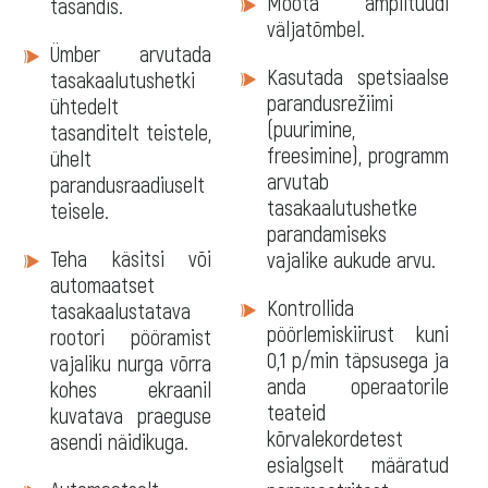
Mõõta amplituudi
tasandis.
väljatõmbel.
Ümber arvutada
Kasutada spetsiaalse
tasakaalutushetki
parandusrežiimi
ühtedelt
(puurimine,
tasanditelt teistele,
freesimine), programm
ühelt
arvutab
parandusraadiuselt
tasakaalutushetke
teisele.
parandamiseks
Teha käsitsi või
vajalike aukude arvu.
automaatset
Kontrollida
tasakaalustatava
pöörlemiskiirust kuni
rootori pööramist
0,1 p/min täpsusega ja
vajaliku nurga võrra
anda operaatorile
kohes ekraanil
teateid
kuvatava praeguse
kõrvalekordetest
asendi näidikuga.
esialgselt määratud