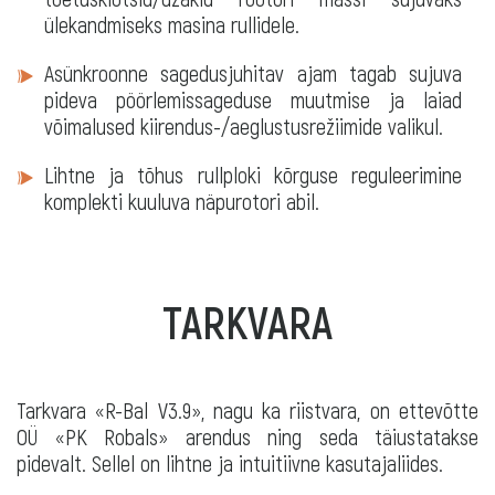
ülekandmiseks masina rullidele.
Asünkroonne sagedusjuhitav ajam tagab sujuva
pideva pöörlemissageduse muutmise ja laiad
võimalused kiirendus-/aeglustusrežiimide valikul.
Lihtne ja tõhus rullploki kõrguse reguleerimine
komplekti kuuluva näpurotori abil.
TARKVARA
Tarkvara «R-Bal V3.9», nagu ka riistvara, on ettevõtte
OÜ «PK Robals» arendus ning seda täiustatakse
pidevalt. Sellel on lihtne ja intuitiivne kasutajaliides.