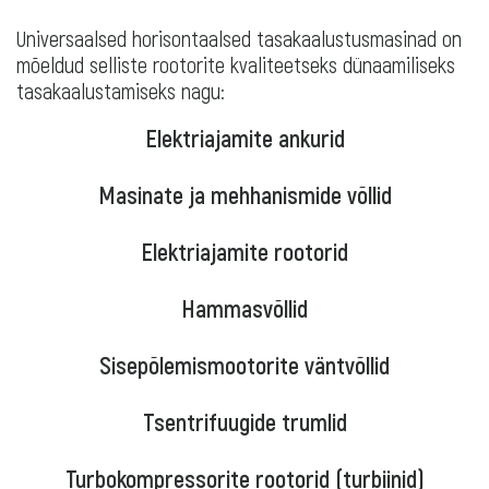
Universaalsed horisontaalsed tasakaalustusmasinad on
mõeldud selliste rootorite kvaliteetseks dünaamiliseks
tasakaalustamiseks nagu:
Elektriajamite ankurid
Masinate ja mehhanismide võllid
Elektriajamite rootorid
Hammasvõllid
Sisepõlemismootorite väntvõllid
Tsentrifuugide trumlid
Turbokompressorite rootorid (turbiinid)