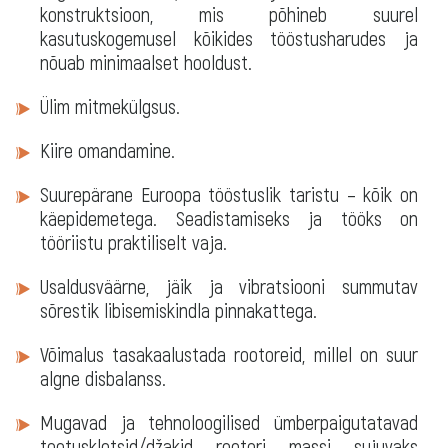
konstruktsioon, mis põhineb suurel
kasutuskogemusel kõikides tööstusharudes ja
nõuab minimaalset hooldust.
Ülim mitmekülgsus.
Kiire omandamine.
Suurepärane Euroopa tööstuslik taristu – kõik on
käepidemetega. Seadistamiseks ja tööks on
tööriistu praktiliselt vaja.
Usaldusväärne, jäik ja vibratsiooni summutav
sõrestik libisemiskindla pinnakattega.
Võimalus tasakaalustada rootoreid, millel on suur
algne disbalanss.
Mugavad ja tehnoloogilised ümberpaigutatavad
toetusklotsid/džakid rootori massi sujuvaks