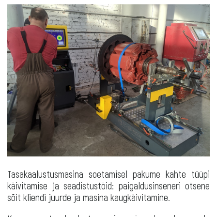
Tasakaalustusmasina soetamisel pakume kahte tüüpi
käivitamise ja seadistustöid: paigaldusinseneri otsene
sõit kliendi juurde ja masina kaugkäivitamine.