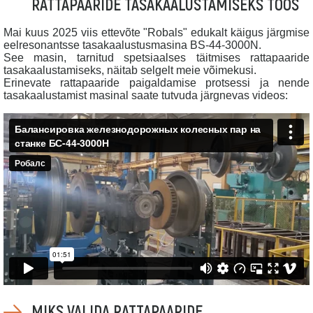
RATTAPAARIDE TASAKAALUSTAMISEKS TÖÖS
Mai kuus 2025 viis ettevõte "Robals" edukalt käigus järgmise
eelresonantsse tasakaalustusmasina BS-44-3000N.
See masin, tarnitud spetsiaalses täitmises rattapaaride
tasakaalustamiseks, näitab selgelt meie võimekusi.
Erinevate rattapaaride paigaldamise protsessi ja nende
tasakaalustamist masinal saate tutvuda järgnevas videos:
MIKS VALIDA RATTAPAARIDE