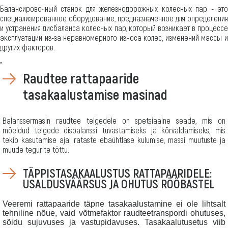
Балансировочный станок для железнодорожных колесных пар - это
специализированное оборудование, предназначенное для определения
и устранения дисбаланса колесных пар, который возникает в процессе
эксплуатации из-за неравномерного износа колес, изменений массы и
других факторов.
"
Raudtee rattapaaride
tasakaalustamise masinad
Balanssermasin raudtee telgedele on spetsiaalne seade, mis on
mõeldud telgede disbalanssi tuvastamiseks ja kõrvaldamiseks, mis
tekib kasutamise ajal rataste ebaühtlase kulumise, massi muutuste ja
muude tegurite tõttu.
TÄPPISTASAKAALUSTUS RATTAPAARIDELE:
USALDUSVÄÄRSUS JA OHUTUS RÖÖBASTEL
Veeremi rattapaaride täpne tasakaalustamine ei ole lihtsalt
tehniline nõue, vaid võtmefaktor raudteetranspordi ohutuses,
sõidu sujuvuses ja vastupidavuses. Tasakaalutusetus viib