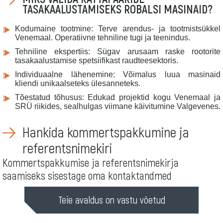
TASAKAALUSTAMISEKS ROBALSI MASINAID?
Kodumaine tootmine: Terve arendus- ja tootmistsükkel
Venemaal. Operatiivne tehniline tugi ja teenindus.
Tehniline ekspertiis: Sügav arusaam raske rootorite
tasakaalustamise spetsiifikast raudteesektoris.
Individuaalne lähenemine: Võimalus luua masinaid
kliendi unikaalseteks ülesanneteks.
Tõestatud tõhusus: Edukad projektid kogu Venemaal ja
SRÜ riikides, sealhulgas viimane käivitumine Valgevenes.
Hankida kommertspakkumine ja
referentsnimekiri
Kommertspakkumise ja referentsnimekirja
saamiseks sisestage oma kontaktandmed
Teie avaldus on vastu võetud