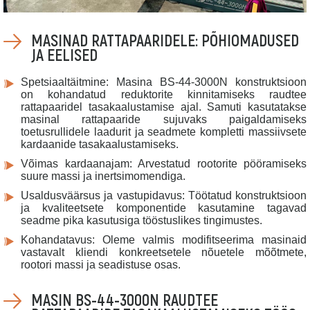
MASINAD RATTAPAARIDELE: PÕHIOMADUSED
JA EELISED
Spetsiaaltäitmine: Masina BS-44-3000N konstruktsioon
on kohandatud reduktorite kinnitamiseks raudtee
rattapaaridel tasakaalustamise ajal. Samuti kasutatakse
masinal rattapaaride sujuvaks paigaldamiseks
toetusrullidele laadurit ja seadmete kompletti massiivsete
kardaanide tasakaalustamiseks.
Võimas kardaanajam: Arvestatud rootorite pööramiseks
suure massi ja inertsimomendiga.
Usaldusväärsus ja vastupidavus: Töötatud konstruktsioon
ja kvaliteetsete komponentide kasutamine tagavad
seadme pika kasutusiga tööstuslikes tingimustes.
Kohandatavus: Oleme valmis modifitseerima masinaid
vastavalt kliendi konkreetsetele nõuetele mõõtmete,
rootori massi ja seadistuse osas.
MASIN BS-44-3000N RAUDTEE