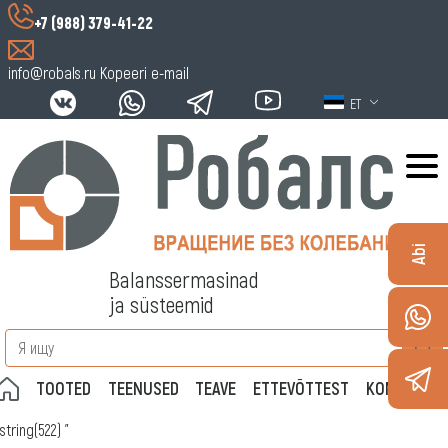
+7 (988) 379-41-22
info@robals.ru
Kopeeri e-mail
ET
Abi
Balanssermasinad
ja süsteemid
TOOTED
TEENUSED
TEAVE
ETTEVÕTTEST
KONTAKTID
string(522) "