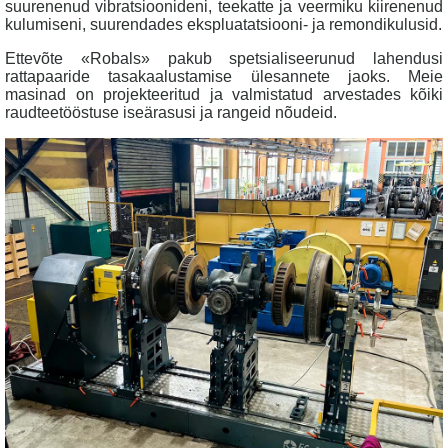
suurenenud vibratsioonideni, teekatte ja veermiku kiirenenud
kulumiseni, suurendades ekspluatatsiooni- ja remondikulusid.
Ettevõte «Robals» pakub spetsialiseerunud lahendusi
rattapaaride tasakaalustamise ülesannete jaoks. Meie
masinad on projekteeritud ja valmistatud arvestades kõiki
raudteetööstuse iseärasusi ja rangeid nõudeid.