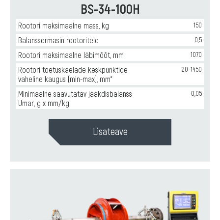
BS-34-100H
Горизонтальные
производства
балансировочные
карданных
станки
Rootori maksimaalne mass, kg
150
валов
для
Balanssermasin rootoritele
0,5
ремонта
и
Rootori maksimaalne läbimõõt, mm
1070
производства
Rootori toetuskaelade keskpunktide
20-1450
крыльчаток
vaheline kaugus (min-max), mm*
вентиляторов
,
Горизонтальные
Minimaalne saavutatav jääkdisbalanss
0,05
балансировочные
Umar, g x mm/kg
станки
для
ремонта
Lisateave
и
производства
сельхозтехники
и
оборудования
,
Горизонтальные
балансировочные
станки
для
ремонта