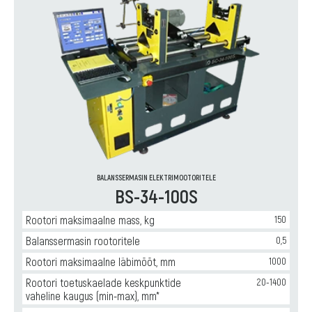
BALANSSERMASIN ELEKTRIMOOTORITELE
BS-34-100S
Rootori maksimaalne mass, kg
150
Balanssermasin rootoritele
0,5
Rootori maksimaalne läbimõõt, mm
1000
Rootori toetuskaelade keskpunktide
20-1400
vaheline kaugus (min-max), mm*