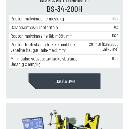
BALANSSERMASIN ELEKTRIMOOTORITELE
BS-34-200H
Rootori maksimaalne mass, kg
200
Balanssermasin rootoritele
0,5
Rootori maksimaalne läbimõõt, mm
1070
Rootori toetuskaelade keskpunktide
20-1450 (kuni 2600
valikuline)
vaheline kaugus (min-max), mm*
Minimaalne saavutatav jääkdisbalanss
0,05
Umar, g x mm/kg
Lisateave