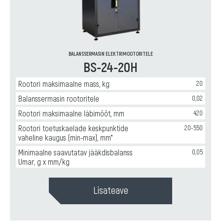
BALANSSERMASIN ELEKTRIMOOTORITELE
BS-24-20H
Rootori maksimaalne mass, kg
20
Balanssermasin rootoritele
0,02
Rootori maksimaalne läbimõõt, mm
420
Rootori toetuskaelade keskpunktide
20-550
vaheline kaugus (min-max), mm*
Minimaalne saavutatav jääkdisbalanss
0,05
Umar, g x mm/kg
Lisateave