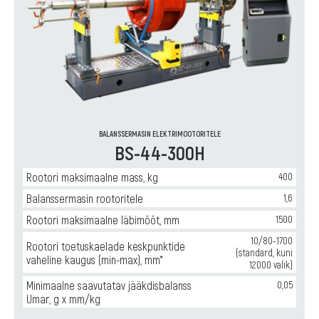
и
производства
турбин
(роторов
турбокомпрессоров)
,
Горизонтальные
балансировочные
станки
для
ремонта
BALANSSERMASIN ELEKTRIMOOTORITELE
BS-44-300H
и
производства
карданных
Rootori maksimaalne mass, kg
400
валов
Balanssermasin rootoritele
1,6
Rootori maksimaalne läbimõõt, mm
1500
10/80-1700
Rootori toetuskaelade keskpunktide
(standard, kuni
vaheline kaugus (min-max), mm*
12000 valik)
Minimaalne saavutatav jääkdisbalanss
0,05
Umar, g x mm/kg