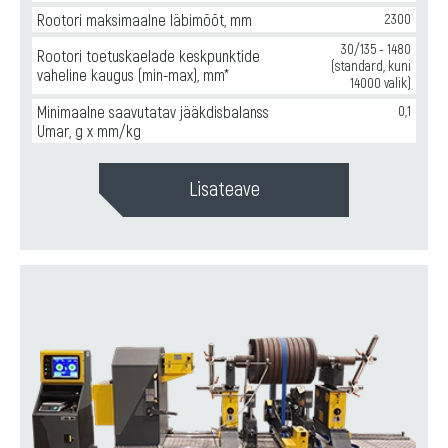
Rootori maksimaalne läbimõõt, mm
2300
30/135 - 1480
Rootori toetuskaelade keskpunktide
(standard, kuni
vaheline kaugus (min-max), mm*
14000 valik)
Minimaalne saavutatav jääkdisbalanss
0,1
Umar, g x mm/kg
Lisateave