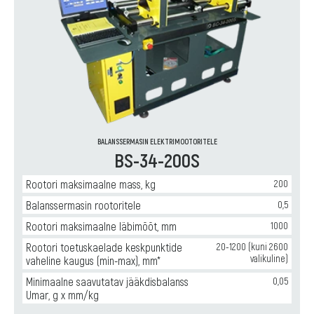
BALANSSERMASIN ELEKTRIMOOTORITELE
BS-34-200S
Rootori maksimaalne mass, kg
200
Balanssermasin rootoritele
0,5
Rootori maksimaalne läbimõõt, mm
1000
Rootori toetuskaelade keskpunktide
20-1200 (kuni 2600
valikuline)
vaheline kaugus (min-max), mm*
Minimaalne saavutatav jääkdisbalanss
0,05
Umar, g x mm/kg