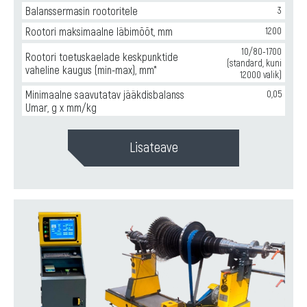
Balanssermasin rootoritele
3
Rootori maksimaalne läbimõõt, mm
1200
10/80-1700
Rootori toetuskaelade keskpunktide
(standard, kuni
vaheline kaugus (min-max), mm*
12000 valik)
Minimaalne saavutatav jääkdisbalanss
0,05
Umar, g x mm/kg
Lisateave