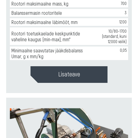
Rootori maksimaalne mass, kg
700
Balanssermasin rootoritele
3
Rootori maksimaalne läbimõõt, mm
1200
10/80-1700
Rootori toetuskaelade keskpunktide
(standard, kuni
vaheline kaugus (min-max), mm*
12000 valik)
Minimaalne saavutatav jääkdisbalanss
0,05
Umar, g x mm/kg
Lisateave