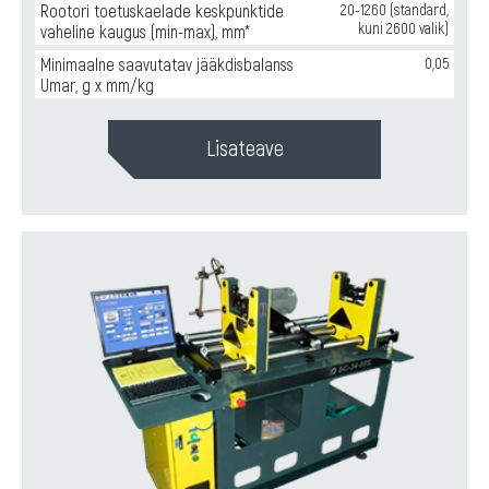
Rootori toetuskaelade keskpunktide
20-1260 (standard,
kuni 2600 valik)
vaheline kaugus (min-max), mm*
Minimaalne saavutatav jääkdisbalanss
0,05
Umar, g x mm/kg
Lisateave