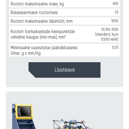
Rootori maksimaalne mass, kg
400
Balanssermasin rootoritele
1,6
Rootori maksimaalne läbimõõt, mm
1600
10/80-1650
Rootori toetuskaelade keskpunktide
(standard, kuni
vaheline kaugus (min-max), mm*
12000 valik)
Minimaalne saavutatav jääkdisbalanss
0,05
Umar, g x mm/kg
Lisateave