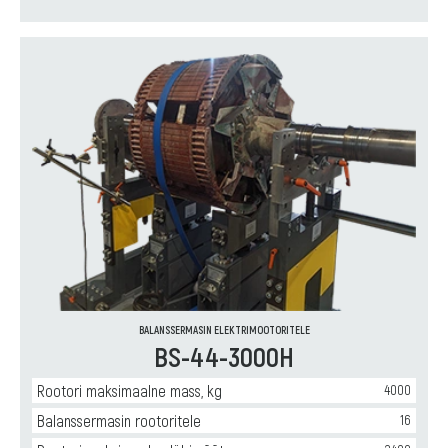
Категории:
Универсальные
горизонтальные
балансировочные
станки
,
Горизонтальные
балансировочные
станки
для
ремонта
и
производства
якорей
электродвигателей
,
Горизонтальные
балансировочные
BALANSSERMASIN ELEKTRIMOOTORITELE
BS-44-3000H
станки
для
ремонта
Rootori maksimaalne mass, kg
4000
и
Balanssermasin rootoritele
16
производства
насосного