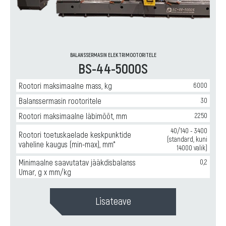
BALANSSERMASIN ELEKTRIMOOTORITELE
BS-44-5000S
Rootori maksimaalne mass, kg
6000
Balanssermasin rootoritele
30
Rootori maksimaalne läbimõõt, mm
2250
40/140 - 3400
Rootori toetuskaelade keskpunktide
(standard, kuni
vaheline kaugus (min-max), mm*
14000 valik)
Minimaalne saavutatav jääkdisbalanss
0,2
Umar, g x mm/kg
Lisateave