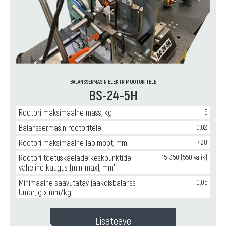
BALANSSERMASIN ELEKTRIMOOTORITELE
BS-24-5H
Rootori maksimaalne mass, kg
5
Balanssermasin rootoritele
0,02
Rootori maksimaalne läbimõõt, mm
420
Rootori toetuskaelade keskpunktide
15-350 (550 valik)
vaheline kaugus (min-max), mm*
Minimaalne saavutatav jääkdisbalanss
0,05
Umar, g x mm/kg
Lisateave