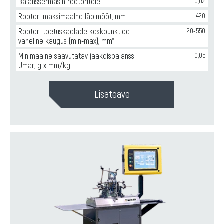
Balanssermasin rootoritele
0,02
Rootori maksimaalne läbimõõt, mm
420
Rootori toetuskaelade keskpunktide
20-550
vaheline kaugus (min-max), mm*
Minimaalne saavutatav jääkdisbalanss
0,05
Umar, g x mm/kg
Lisateave