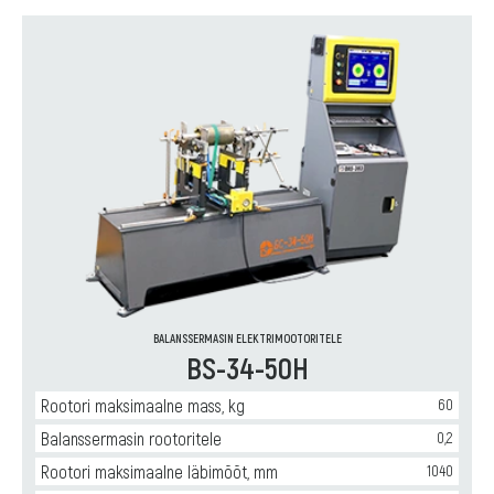
BALANSSERMASIN ELEKTRIMOOTORITELE
BS-34-50H
Rootori maksimaalne mass, kg
60
Balanssermasin rootoritele
0,2
Rootori maksimaalne läbimõõt, mm
1040