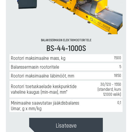
BALANSSERMASIN ELEKTRIMOOTORITELE
BS-44-1000S
Rootori maksimaalne mass, kg
1500
Balanssermasin rootoritele
5
Rootori maksimaalne läbimõõt, mm
1850
30/120 - 1550
Rootori toetuskaelade keskpunktide
(standard, kuni
vaheline kaugus (min-max), mm*
12000 valik)
Minimaalne saavutatav jääkdisbalanss
0,1
Umar, g x mm/kg
Lisateave