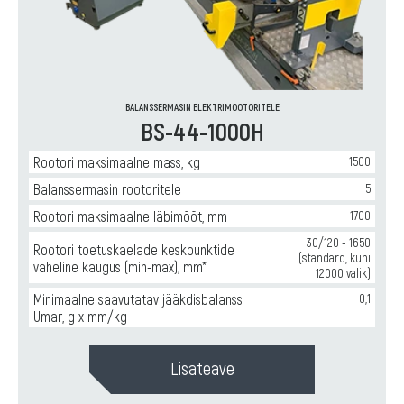
tasakaalustusmasin
BALANSSERMASIN ELEKTRIMOOTORITELE
BS-44-1000H
Rootori maksimaalne mass, kg
1500
Balanssermasin rootoritele
5
Rootori maksimaalne läbimõõt, mm
1700
30/120 - 1650
Rootori toetuskaelade keskpunktide
(standard, kuni
vaheline kaugus (min-max), mm*
12000 valik)
Minimaalne saavutatav jääkdisbalanss
0,1
Umar, g x mm/kg
Lisateave