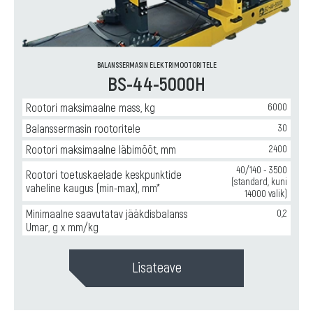
для
производства
ремонта
якорей
и
электродвигателей
,
производства
Горизонтальные
турбин
балансировочные
BALANSSERMASIN ELEKTRIMOOTORITELE
(роторов
BS-44-5000H
станки
турбокомпрессоров)
,
для
Горизонтальные
ремонта
Rootori maksimaalne mass, kg
6000
балансировочные
и
станки
Balanssermasin rootoritele
30
производства
для
насосного
Rootori maksimaalne läbimõõt, mm
2400
ремонта
оборудования
,
и
40/140 - 3500
Горизонтальные
Rootori toetuskaelade keskpunktide
производства
(standard, kuni
балансировочные
vaheline kaugus (min-max), mm*
карданных
14000 valik)
станки
валов
для
Minimaalne saavutatav jääkdisbalanss
0,2
ремонта
Umar, g x mm/kg
и
производства
Lisateave
крыльчаток
вентиляторов
,
Горизонтальные
балансировочные