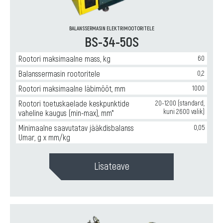
BALANSSERMASIN ELEKTRIMOOTORITELE
BS-34-50S
Rootori maksimaalne mass, kg
60
Balanssermasin rootoritele
0,2
Rootori maksimaalne läbimõõt, mm
1000
Rootori toetuskaelade keskpunktide
20-1200 (standard,
kuni 2600 valik)
vaheline kaugus (min-max), mm*
Minimaalne saavutatav jääkdisbalanss
0,05
Umar, g x mm/kg
Lisateave