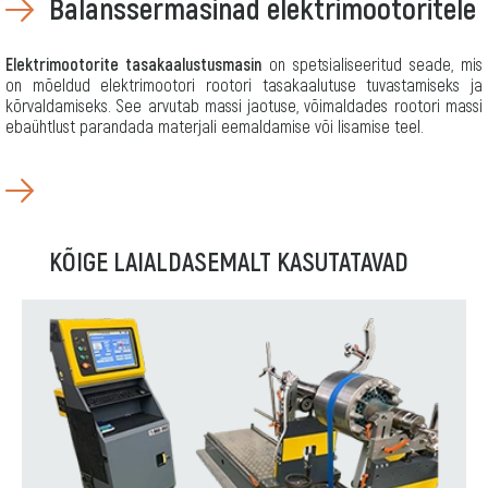
Balanssermasinad elektrimootoritele
Elektrimootorite tasakaalustusmasin
on spetsialiseeritud seade, mis
Для
on mõeldud elektrimootori rootori tasakaalutuse tuvastamiseks ja
задач:
kõrvaldamiseks. See arvutab massi jaotuse, võimaldades rootori massi
Generatori
ebaühtlust parandada materjali eemaldamise või lisamise teel.
rootori
tasakaalustamine
Elektrimootori
rootori
tasakaalustamine
Elektrimootori
ankru
tasakaalustamine
KÕIGE LAIALDASEMALT KASUTATAVAD
Для
деталей:
Elettööriista
ankrute
tasakaalustusmasin
Elektrimootori
ankru
tasakaalustusmasin
Elektrimootori
rootori
tasakaalustusmasin
Elektrimootorite