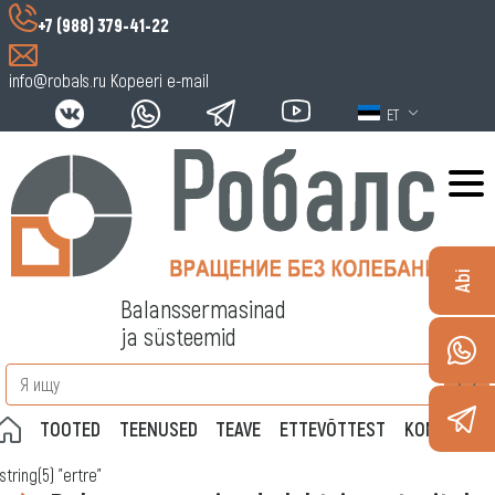
+7 (988) 379-41-22
info@robals.ru
Kopeeri e-mail
ET
Abi
Balanssermasinad
ja süsteemid
TOOTED
TEENUSED
TEAVE
ETTEVÕTTEST
KONTAKTID
string(5) "ertre"