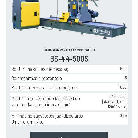
BALANSSERMASIN ELEKTRIMOOTORITELE
BS-44-500S
Rootori maksimaalne mass, kg
600
Balanssermasin rootoritele
5
Rootori maksimaalne läbimõõt, mm
1600
10/80-1650
Rootori toetuskaelade keskpunktide
(standard, kuni
vaheline kaugus (min-max), mm*
12000 valik)
Minimaalne saavutatav jääkdisbalanss
0,05
Umar, g x mm/kg