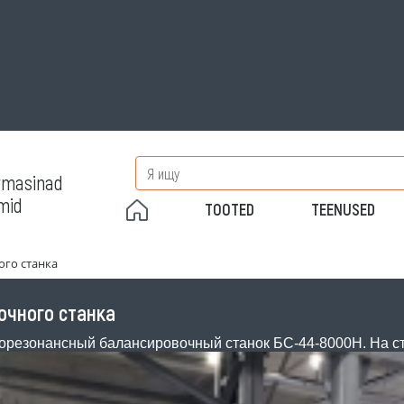
rmasinad
mid
TOOTED
TEENUSED
ого станка
очного станка
дорезонансный балансировочный станок БС-44-8000Н. На с