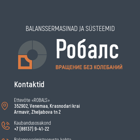
BALANSSERMASINAD JA SÜSTEEMID
Kontaktid
Ettevõte «ROBALS»
352902, Venemaa, Krasnodari krai
Armavir, Zheljabova tn 2
Kaubandusosakond
+7 (86137) 9-41-22
Balansseerimisteenuste kohta